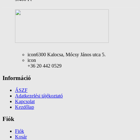
icon
6300 Kalocsa, Mócsy János utca 5.
icon
+36 20 442 0529
Információ
ÁSZF
Adatkezelési tájékoztató
Kapcsolat
Kezdőlap
Fiók
Fiók
Kosár