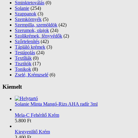
Sminktetoválás
(0)
Solanie
(254)
Szappanok
(3)
Szemkörnyék
(5)
Szempilla, szemöldök
(42)
Szerumok, olajok
(24)
Szolikrémek, fényvédők
(2)
Szőrtelenítés
(42)
Tápláló krémek
(3)
Testápolás
(24)
Textíliák
(0)
Tisztítók
(17)
Tonikok
(8)
Zselé, Krémzselé
(6)
Kiemelt
Solanie Minta Mangó-Rizs AHA radír 3ml
Mela-C Fehérítő Krém
5.800
Ft
Kiegyenlítő Krém
3.400
Ft