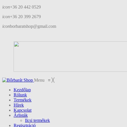
icon
+36 20 442 0529
icon
+36 20 399 2679
icon
borbaratshop@gmail.com
Menu
≡
╳
Kezdőlap
Rólunk
Termékek
Hírek
Kapcsolat
Árlisták
Ilcsi termékek
Regisztráció