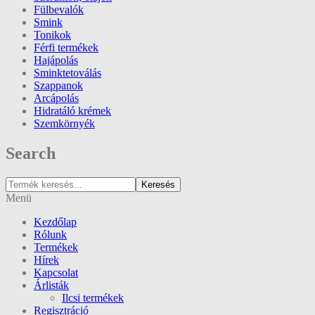
Fülbevalók
Smink
Tonikok
Férfi termékek
Hajápolás
Sminktetoválás
Szappanok
Arcápolás
Hidratáló krémek
Szemkörnyék
Search
Keresés
Menü
Kezdőlap
Rólunk
Termékek
Hírek
Kapcsolat
Árlisták
Ilcsi termékek
Regisztráció