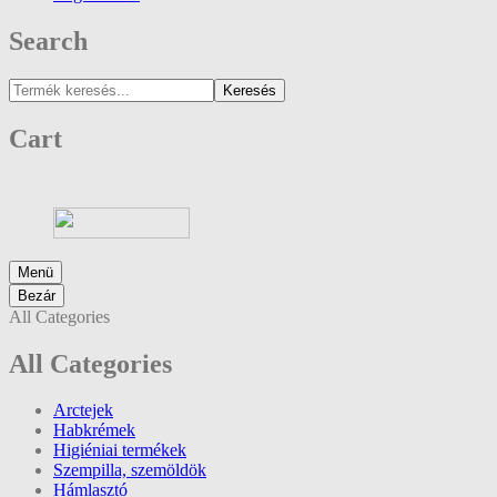
Search
Keresés
Cart
Menü
Bezár
All Categories
All Categories
Arctejek
Habkrémek
Higiéniai termékek
Szempilla, szemöldök
Hámlasztó