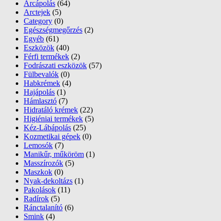
Arcápolás
(64)
Arctejek
(5)
Category
(0)
Egészségmegőrzés
(2)
Egyéb
(61)
Eszközök
(40)
Férfi termékek
(2)
Fodrászati eszközök
(57)
Fülbevalók
(0)
Habkrémek
(4)
Hajápolás
(1)
Hámlasztó
(7)
Hidratáló krémek
(22)
Higiéniai termékek
(5)
Kéz-Lábápolás
(25)
Kozmetikai gépek
(0)
Lemosók
(7)
Manikűr, műköröm
(1)
Masszírozók
(5)
Maszkok
(0)
Nyak-dekoltázs
(1)
Pakolások
(11)
Radírok
(5)
Ránctalanító
(6)
Smink
(4)