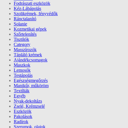
Fodrászati eszközök
Kéz-Lábápolás
Szolikrémek, fényvédők
Ránctalanító
Solanie
Kozmetikai gépek
Szőrtelenítés
Tisztítók
Category
Masszírozók
Tápláló krémek
Ajándékcsomagok
Maszkok
Lemosók
Testápolás
Egészségmegőrzés
Manikűr, műköröm
Textíliák
Egyéb
Nyak-dekoltázs
Zselé, Krémzselé
Eszközök
Pakolások
Radírok
Szerumok, olajok