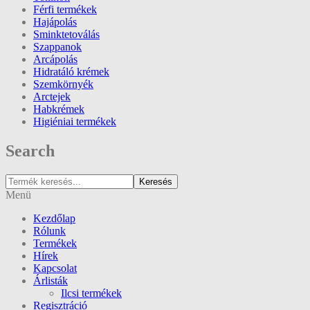
Férfi termékek
Hajápolás
Sminktetoválás
Szappanok
Arcápolás
Hidratáló krémek
Szemkörnyék
Arctejek
Habkrémek
Higiéniai termékek
Search
Keresés
Menü
Kezdőlap
Rólunk
Termékek
Hírek
Kapcsolat
Árlisták
Ilcsi termékek
Regisztráció