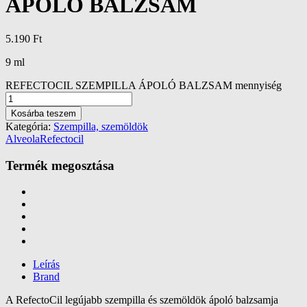
ÁPOLÓ BALZSAM
5.190
Ft
9 ml
REFECTOCIL SZEMPILLA ÁPOLÓ BALZSAM mennyiség
Kosárba teszem
Kategória:
Szempilla, szemöldök
Alveola
Refectocil
Termék megosztása
Leírás
Brand
A RefectoCil legújabb szempilla és szemöldök ápoló balzsamja