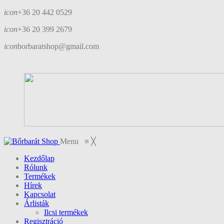
icon
+36 20 442 0529
icon
+36 20 399 2679
icon
borbaratshop@gmail.com
Menu
≡
╳
Kezdőlap
Rólunk
Termékek
Hírek
Kapcsolat
Árlisták
Ilcsi termékek
Regisztráció