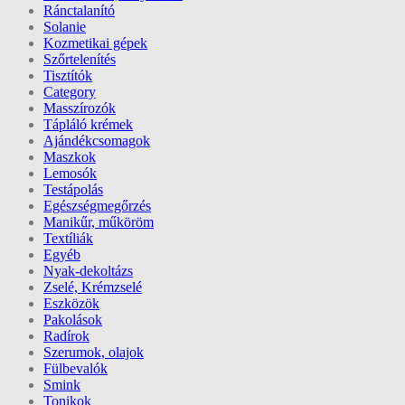
Ránctalanító
Solanie
Kozmetikai gépek
Szőrtelenítés
Tisztítók
Category
Masszírozók
Tápláló krémek
Ajándékcsomagok
Maszkok
Lemosók
Testápolás
Egészségmegőrzés
Manikűr, műköröm
Textíliák
Egyéb
Nyak-dekoltázs
Zselé, Krémzselé
Eszközök
Pakolások
Radírok
Szerumok, olajok
Fülbevalók
Smink
Tonikok