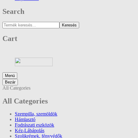
Search
Keresés
Cart
Menü
Bezár
All Categories
All Categories
Szempilla, szemöldök
Hámlasztó
Fodrászati eszközök
Kéz-Lábápolás
Szolikrémek, fényvédők