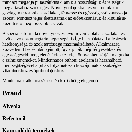
mindazt megadja pillaszálíidnak, amik a hosszúságuk és teltségük
megtartásához szükséges. Növényi olajokban és vitaminokban
gazdag, mely ápolja a szálakat, fényessé és egészségessé varázsolja
azokat. Mindezt teljes élettartamuk az előbukkanásuk és kihullásuk
közötti idő meghosszabbításával.
A speciális formula növényi összetevői révén táplálja a szálakat és
javítja azok színmegtartó képességét is.Így használatával a festések
hatékonysága és azok tartóssága maximalizálható. Alkalmazása
közvetlenül festés után ajánlott, így a pillák még fényesebbek és
egészségesebb megjelenésűek lesznek, könnyebben zárják magukba
a színpigmenteket. Mindennapos otthoni ápolásra is használható,
mert segítségével a pillák folyamatosan hozzájutnak a szükséges
vitaminokhoz és ápoló olajokhoz.
Mindennapi alkalmazás esetén kb. 6 hétig elegendő.
Brand
Alveola
Refectocil
Kapcsolódó termékek