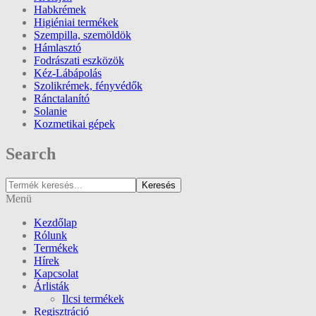
Habkrémek
Higiéniai termékek
Szempilla, szemöldök
Hámlasztó
Fodrászati eszközök
Kéz-Lábápolás
Szolikrémek, fényvédők
Ránctalanító
Solanie
Kozmetikai gépek
Search
Keresés
Menü
Kezdőlap
Rólunk
Termékek
Hírek
Kapcsolat
Árlisták
Ilcsi termékek
Regisztráció