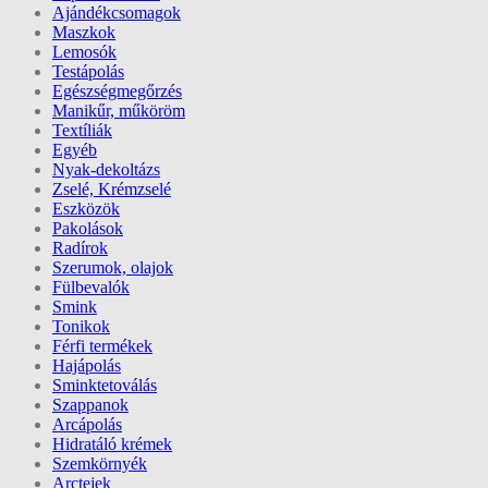
Ajándékcsomagok
Maszkok
Lemosók
Testápolás
Egészségmegőrzés
Manikűr, műköröm
Textíliák
Egyéb
Nyak-dekoltázs
Zselé, Krémzselé
Eszközök
Pakolások
Radírok
Szerumok, olajok
Fülbevalók
Smink
Tonikok
Férfi termékek
Hajápolás
Sminktetoválás
Szappanok
Arcápolás
Hidratáló krémek
Szemkörnyék
Arctejek