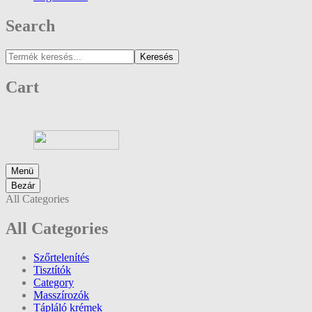
Search
Keresés
Cart
Menü
Bezár
All Categories
All Categories
Szőrtelenítés
Tisztítók
Category
Masszírozók
Tápláló krémek