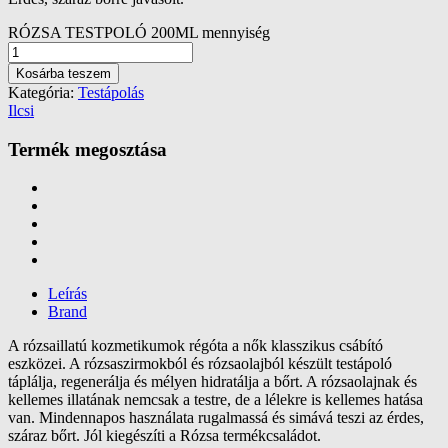
RÓZSA TESTPOLÓ 200ML mennyiség
Kosárba teszem
Kategória:
Testápolás
Ilcsi
Termék megosztása
Leírás
Brand
A rózsaillatú kozmetikumok régóta a nők klasszikus csábító
eszközei. A rózsaszirmokból és rózsaolajból készült testápoló
táplálja, regenerálja és mélyen hidratálja a bőrt. A rózsaolajnak és
kellemes illatának nemcsak a testre, de a lélekre is kellemes hatása
van. Mindennapos használata rugalmassá és simává teszi az érdes,
száraz bőrt. Jól kiegészíti a Rózsa termékcsaládot.