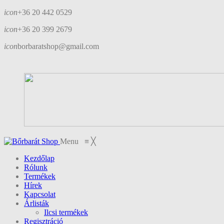
icon
+36 20 442 0529
icon
+36 20 399 2679
icon
borbaratshop@gmail.com
Menu
≡
╳
Kezdőlap
Rólunk
Termékek
Hírek
Kapcsolat
Árlisták
Ilcsi termékek
Regisztráció