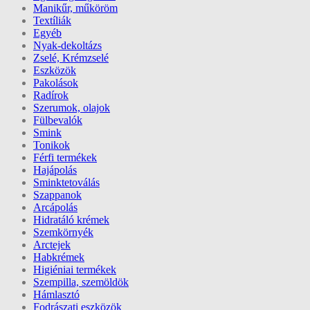
Manikűr, műköröm
Textíliák
Egyéb
Nyak-dekoltázs
Zselé, Krémzselé
Eszközök
Pakolások
Radírok
Szerumok, olajok
Fülbevalók
Smink
Tonikok
Férfi termékek
Hajápolás
Sminktetoválás
Szappanok
Arcápolás
Hidratáló krémek
Szemkörnyék
Arctejek
Habkrémek
Higiéniai termékek
Szempilla, szemöldök
Hámlasztó
Fodrászati eszközök