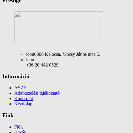
Prestige
icon
6300 Kalocsa, Mócsy János utca 5.
icon
+36 20 442 0529
Információ
ÁSZF
Adatkezelési tájékoztató
Kapcsolat
Kezdőlap
Fiók
Fiók
Kosár