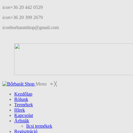
icon
+36 20 442 0529
icon
+36 20 399 2679
icon
borbaratshop@gmail.com
Menu
≡
╳
Kezdőlap
Rólunk
Termékek
Hírek
Kapcsolat
Árlisták
Ilcsi termékek
Regisztráció