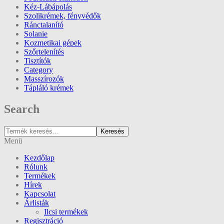
Kéz-Lábápolás
Szolikrémek, fényvédők
Ránctalanító
Solanie
Kozmetikai gépek
Szőrtelenítés
Tisztítók
Category
Masszírozók
Tápláló krémek
Search
Keresés
Menü
Kezdőlap
Rólunk
Termékek
Hírek
Kapcsolat
Árlisták
Ilcsi termékek
Regisztráció