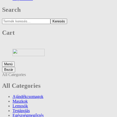
Search
Keresés
Cart
Menü
Bezár
All Categories
All Categories
Ajándékcsomagok
Maszkok
Lemosók
Testápolás
Egészségmegőrzés