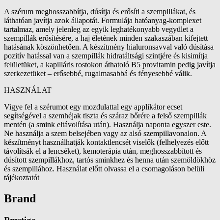
A szérum meghosszabbítja, dúsítja és erősíti a szempillákat, és
láthatóan javítja azok állapotát. Formulája hatóanyag-komplexet
tartalmaz, amely jelenleg az egyik leghatékonyabb vegyület a
szempillák erősítésére, a haj életének minden szakaszában kifejtett
hatásának köszönhetően. A készítmény hialuronsavval való dúsítása
pozitív hatással van a szempillák hidratáltsági szintjére és kisimítja
felületüket, a kapilláris rostokon áthatoló B5 provitamin pedig javítja
szerkezetüket – erősebbé, rugalmasabbá és fényesebbé válik.
HASZNÁLAT
Vigye fel a szérumot egy mozdulattal egy applikátor ecset
segítségével a szemhéjak tiszta és száraz bőrére a felső szempillák
mentén (a smink eltávolítása után). Használja naponta egyszer este.
Ne használja a szem belsejében vagy az alsó szempillavonalon. A
készítményt használhatják kontaktlencsét viselők (felhelyezés előtt
távolítsák el a lencséket), kemoterápia után, meghosszabbított és
dúsított szempillákhoz, tartós sminkhez és henna után szemöldökhöz
és szempillához. Használat előtt olvassa el a csomagoláson belüli
tájékoztatót
Brand